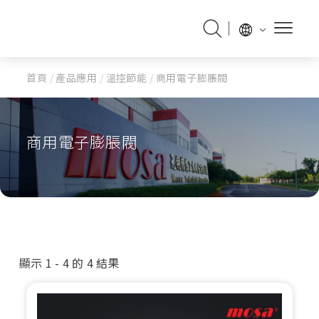
首頁
/
產品應用
/
溫控節能
/
商用電子膨脹閥
商用電子膨脹閥
顯示 1 - 4 的 4 結果