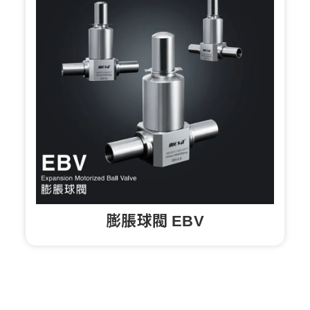
膨脹球閥 EBV