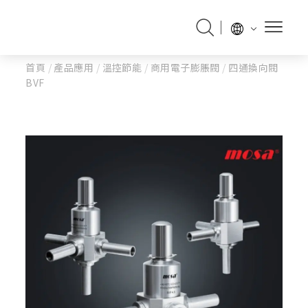
首頁
/
產品應用
/
溫控節能
/
商用電子膨脹閥
/
四通換向閥
BVF