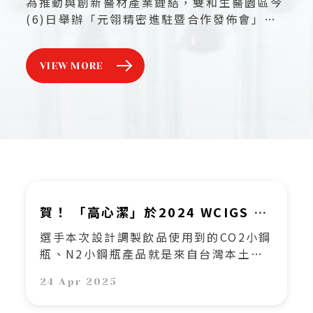
為推動與創新醫材產業鏈結，雙和生醫園區今
(6)日舉辦「元翎精密進駐暨合作發佈會」，
元翎(4564)攜手北醫大及靚德生醫科技，由
元翎開發粉劑止血敷料專用氣動噴槍，搭配靚
VIEW MORE
德生醫科技止血敷料及北醫大與雙和醫院臨床
試驗規劃，共同合作開發「氣動噴灑止血敷料
醫材」
賀！ 「高心潔」於2024 WCIGS 世
界咖啡調酒大賽榮獲第5名佳績！
選手本次設計調製飲品使用到的CO2小鋼
瓶、N2小鋼瓶產品就是來自台灣本土的
迷你高壓鋼瓶領導廠商-mosa元翎精
24 Apr 2025
密。