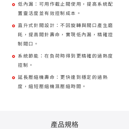
低內漏：可用作截止閥使用，提高系統配
置靈活度並有效控制成本。
直升式針閥設計：不因旋轉與閥口產生磨
耗，提高閥針壽命，實現低內漏，精確控
制閥口。
系統節能：在負荷時得到更精確的過熱度
控制。
延長壓縮機壽命：更快達到穩定的過熱
度，縮短壓縮機濕壓縮時間。
產品規格