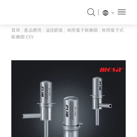
首頁
/
產品應用
/
溫控節能
/
商用電子膨脹閥
/
商用電子式
膨脹閥 EXV