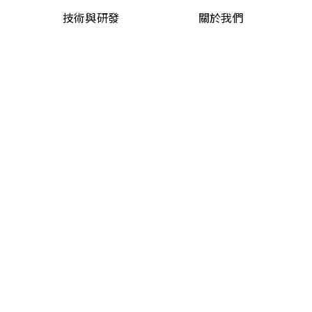
技術與研發
關於我們
ESG永續管理
人力資源
聯絡我們
最新消息
關注我們
ESG永續報告書
@ 2025 Mosa Industrial Corp.