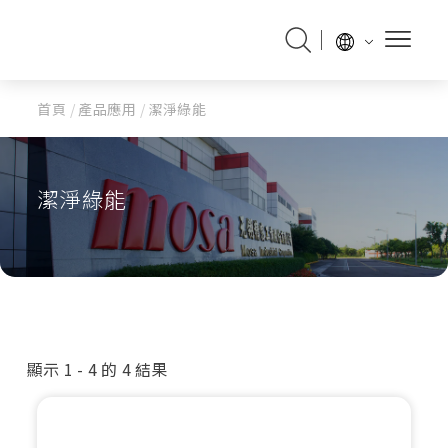
首頁
/
產品應用
/
潔淨綠能
潔淨綠能
顯示 1 - 4 的 4 結果