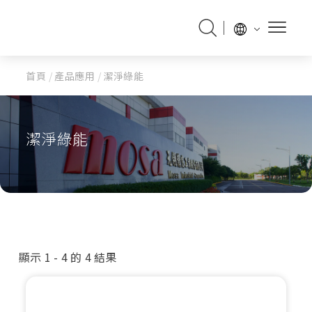
首頁
/
產品應用
/
潔淨綠能
潔淨綠能
顯示 1 - 4 的 4 結果