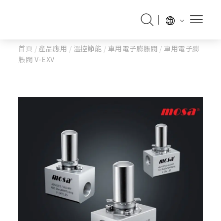
首頁
/
產品應用
/
溫控節能
/
車用電子膨脹閥
/
車用電子膨
脹閥 V-EXV