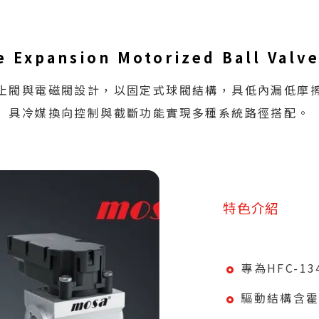
cle Expansion Motorized Ball Va
止閥與電磁閥設計，以固定式球閥結構，具低內漏低摩
具冷媒換向控制與截斷功能實現多種系統路徑搭配。
特色介紹
專為HFC-134
驅動結構含