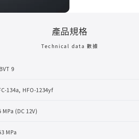
產品規格
Technical data 數據
BVT 9
C-134a, HFO-1234yf
5 MPa (DC 12V)
53 MPa