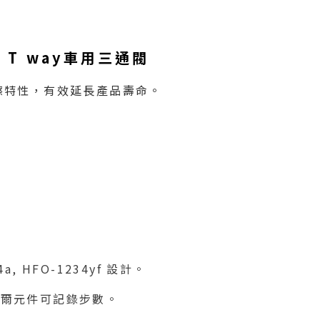
lve T way車用三通閥
擦特性，有效延長產品壽命。
a, HFO-1234yf 設計。
霍爾元件可記錄步數。