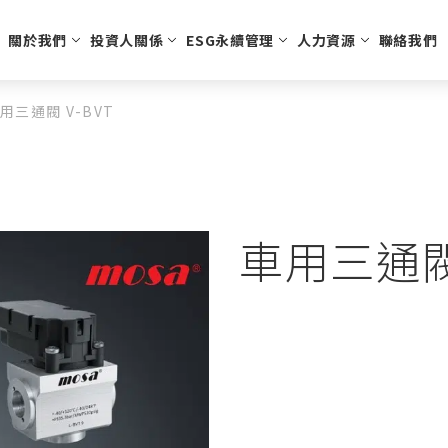
關於我們
投資人關係
ESG永續管理
人力資源
聯絡我們
用三通閥 V-BVT
訊
溫控節能
公司治理
股東會資訊
組織架構
人才招募
醫療用具
股利股價資訊
經營團隊
學習發展
永續發展
安全生活
投資人服務窗口
公司願景
員工福利
利害關係人
運動與休
法說
智慧
董事會及公司治理主管
推動永續發展
商用電子膨脹閥
股東會資料
氣動噴灑止血器
安全氣囊
補胎劑
歷年
功能性委員會
落實誠信經營
車用電子膨脹閥
主要股東名單
個人防護
充氣槍
接班規劃
職場健康與安全
刺穿裝置
車用三通閥 
公司治理及重要規章
環境保護
內部稽核
社會參與
智慧財產管理計劃
人權與多元化政策
資通安全
勞資關係
供應商管理
永續報告書