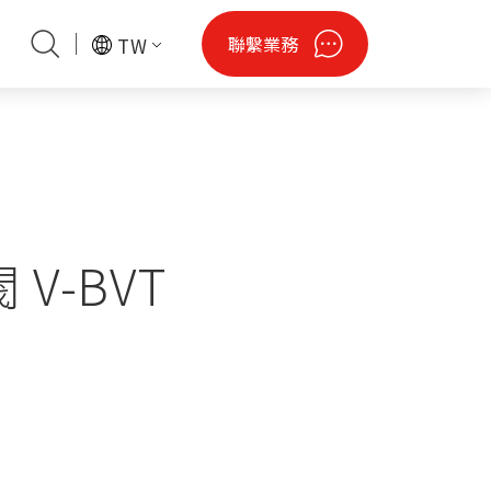
聯繫業務
TW
閒
會資訊
財產聲明
潔淨綠能
認證專區
無人機
鋼瓶
法說會資料
V-BVT