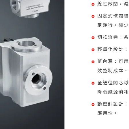
線性啟閉，
固定式球閥
定運行，減
切換流通：
輕量化設計
低內漏：可
效控制成本
全通徑閥芯
降低能源消
動密封設計
應用性。