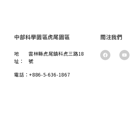
中部科學園區虎尾園區
關注我們
地
雲林縣虎尾鎮科虎三路18
址：
號
電話：
+886-5-636-1867
傳真：
+886-5-631-3607
郵件：
info@mosatw.com