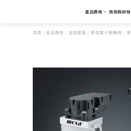
產品應用
技術與研發
首頁
/
產品應用
/
溫控節能
/
車用電子膨脹閥
/
車
生活美食
公司沿革
高質客製化
財務業務資
公司簡介
CO2氣瓶回收充填
特殊
每月營收
UBAR
財務報告
奶油瓶
重大訊息
蘇打瓶
CO2鋼瓶
N2O鋼瓶
N2鋼瓶
配件