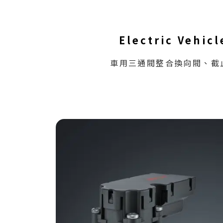
Electric Vehi
車用三通閥整合換向閥、截