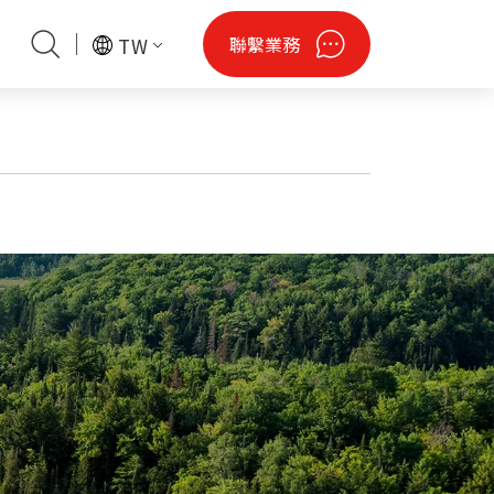
聯繫業務
TW
閒
會資訊
財產聲明
潔淨綠能
認證專區
無人機
鋼瓶
法說會資料