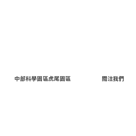
中部科學園區虎尾園區
關注我們
地
雲林縣虎尾鎮科虎三路18
址：
號
電話：
+886-5-636-1867
傳真：
+886-5-631-3607