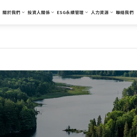
關於我們
投資人關係
ESG永續管理
人力資源
聯絡我們
訊
溫控節能
公司治理
股東會資訊
組織架構
人才招募
醫療用具
股利股價資訊
經營團隊
學習發展
永續發展
安全生活
投資人服務窗口
公司願景
員工福利
利害關係人
運動與休
法說
智慧
董事會及公司治理主管
推動永續發展
商用電子膨脹閥
股東會資料
氣動噴灑止血器
安全氣囊
補胎劑
歷年
功能性委員會
落實誠信經營
車用電子膨脹閥
主要股東名單
個人防護
充氣槍
人
接班規劃
職場健康與安全
刺穿裝置
公司治理及重要規章
環境保護
內部稽核
社會參與
智慧財產管理計劃
人權與多元化政策
資通安全
勞資關係
供應商管理
永續報告書