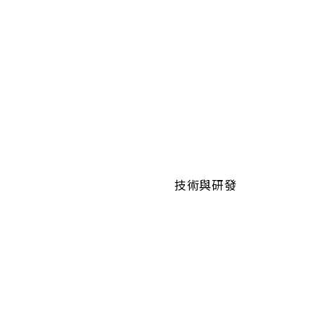
技術與研發
關於我們
ESG永續管理
人力資源
聯絡我們