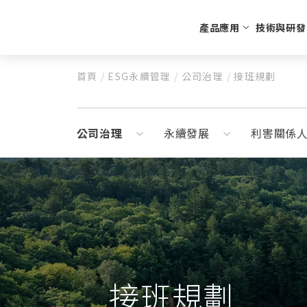
產品應用
技術與研發
首頁
/
ESG永續管理
/
公司治理
/
接班規劃
生活美食
公司沿革
高質客製化
財務業務資
公司簡介
CO2氣瓶回收充填
特殊
每月營收
UBAR
財務報告
公司治理
永續發展
利害關係
奶油瓶
重大訊息
蘇打瓶
CO2鋼瓶
N2O鋼瓶
N2鋼瓶
配件
接班規劃