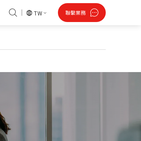
聯繫業務
TW
閒
會資訊
財產聲明
潔淨綠能
認證專區
無人機
鋼瓶
法說會資料