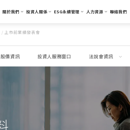
關於我們
投資人關係
ESG永續管理
人力資源
聯絡我們
料
/
上市前業績發表會
訊
溫控節能
公司治理
股東會資訊
組織架構
人才招募
醫療用具
股利股價資訊
經營團隊
學習發展
永續發展
安全生活
投資人服務窗口
公司願景
員工福利
利害關係人
運動與休
法說
智慧
董事會及公司治理主管
推動永續發展
商用電子膨脹閥
股東會資料
氣動噴灑止血器
安全氣囊
補胎劑
歷年
功能性委員會
落實誠信經營
車用電子膨脹閥
主要股東名單
個人防護
充氣槍
利股價資訊
投資人服務窗口
法說會資訊
接班規劃
職場健康與安全
刺穿裝置
公司治理及重要規章
環境保護
內部稽核
社會參與
智慧財產管理計劃
人權與多元化政策
資通安全
勞資關係
供應商管理
料
永續報告書