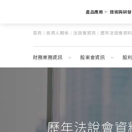
產品應用
技術與研發
首頁
/
投資人關係
/
法說會資訊
/
歷年法說會資
生活美食
公司沿革
高質客製化
財務業務資
公司簡介
CO2氣瓶回收充填
特殊
每月營收
UBAR
財務報告
財務業務資訊
股東會資訊
股
奶油瓶
重大訊息
蘇打瓶
CO2鋼瓶
N2O鋼瓶
N2鋼瓶
配件
歷年法說會資