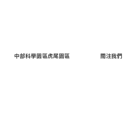
中部科學園區虎尾園區
關注我們
地
雲林縣虎尾鎮科虎三路18
址：
號
電話：
+886-5-636-1867
傳真：
+886-5-631-3607
郵件：
info@mosatw.com