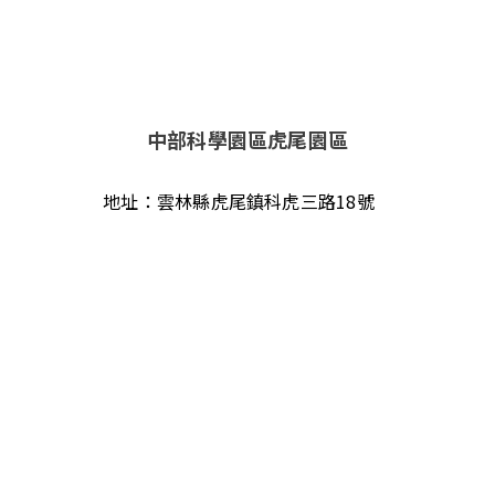
中部科學園區虎尾園區
地址：
雲林縣虎尾鎮科虎三路18號
電話：
+886-5-636-1867
傳真：
+886-5-631-3607
郵件：
info@mosatw.com
技術與研發
關於我們
ESG永續管理
人力資源