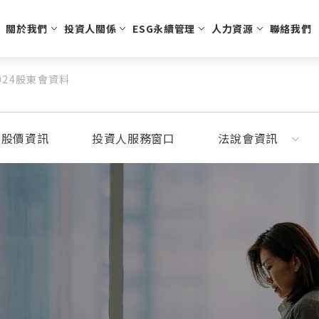
關於我們
投資人關係
ESG永續管理
人力資源
聯絡我們
024股東會資料
訊
溫控節能
公司治理
股東會資訊
組織架構
人才招募
醫療用具
股利股價資訊
經營團隊
學習發展
永續發展
安全生活
投資人服務窗口
公司願景
員工福利
利害關係人
運動與休
法說
智慧
董事會及公司治理主管
推動永續發展
商用電子膨脹閥
股東會資料
氣動噴灑止血器
安全氣囊
補胎劑
歷年
功能性委員會
落實誠信經營
車用電子膨脹閥
主要股東名單
個人防護
充氣槍
利股價資訊
投資人服務窗口
法說會資訊
接班規劃
職場健康與安全
刺穿裝置
公司治理及重要規章
環境保護
內部稽核
社會參與
智慧財產管理計劃
人權與多元化政策
資通安全
勞資關係
供應商管理
永續報告書