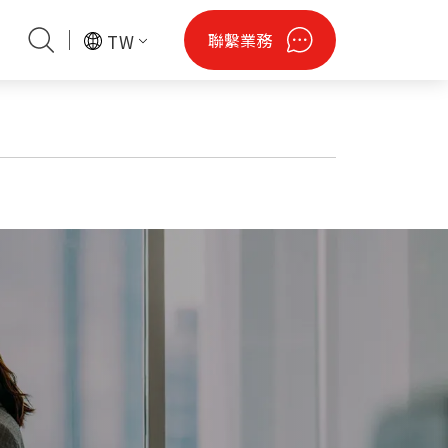
聯繫業務
TW
閒
會資訊
財產聲明
潔淨綠能
認證專區
無人機
鋼瓶
法說會資料