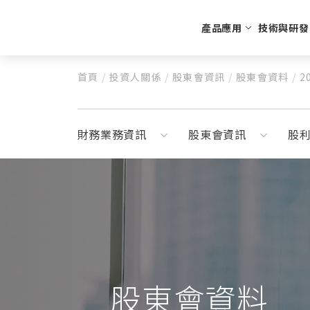
產品應用
技術與研發
首頁
/
投資人關係
/
股東會資訊
/
股東會資料
/
2
生活美食
公司沿革
高質客製化
財務業務資
公司簡介
CO2氣瓶回收充填
特殊
每月營收
UBAR
財務報告
財務業務資訊
股東會資訊
股
奶油瓶
重大訊息
蘇打瓶
CO2鋼瓶
N2O鋼瓶
N2鋼瓶
配件
股東會資料