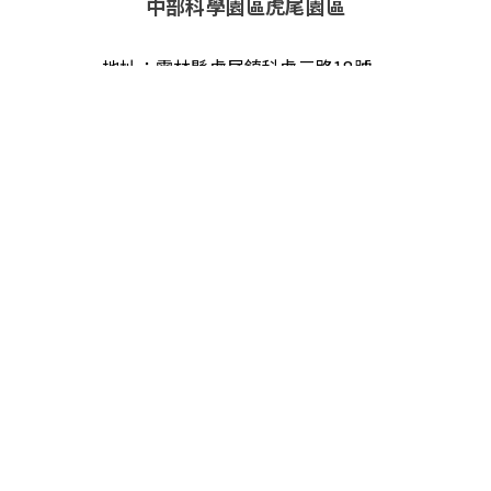
中部科學園區虎尾園區
地址：
雲林縣虎尾鎮科虎三路18號
電話：
+886-5-636-1867
傳真：
+886-5-631-3607
郵件：
info@mosatw.com
技術與研發
關於我們
ESG永續管理
人力資源
聯絡我們
最新消息
關注我們