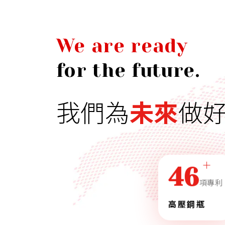
We are ready
for the future.
我們為
未來
做
高效率的生產製程
46
項專利
高壓鋼瓶