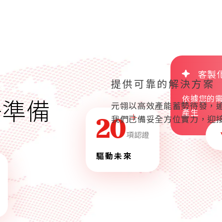
公噸
能源效率的提升
廢棄物的循環利用
客製
提供可靠的解決方案
依據您的
好準備
元翎以高效產能蓄勢待發，逾
產生
我們已備妥全方位實力，迎
20
項認證
持續進行技術創
新和專利保護
驅動未來