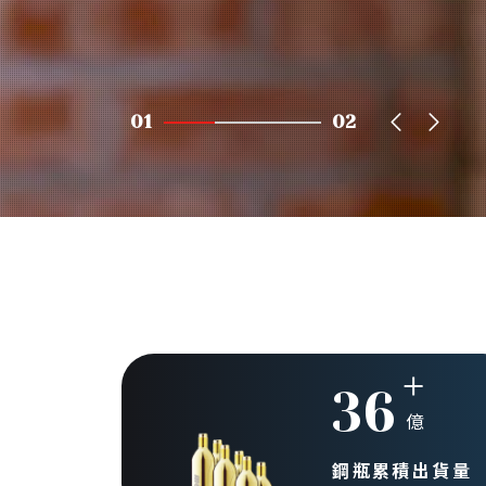
01
02
36
億
鋼瓶累積出貨量