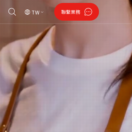
聯繫業務
TW
閒
會資訊
財產聲明
潔淨綠能
認證專區
無人機
鋼瓶
法說會資料