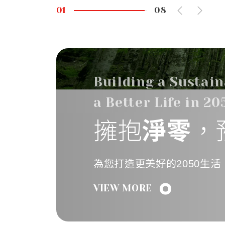
浮標、充氣擔架、噴霧器等小型充
0
2
0
8
小巧，性能卓越，創新技術與高品
產品的最佳選擇。
Building a Sustain
a Better Life in 20
擁抱
淨零
，
為您打造更美好的2050生活
VIEW MORE