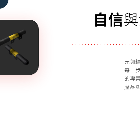
自信
與
元翎
每一
的專
產品
溫控節能
VIEW MORE
解決方案，滿
用於救生衣、