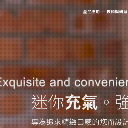
產品應用
技術與研發
生活美食
公司沿革
高質客製化
財務業務資
公司簡介
CO2氣瓶回收充填
特殊
每月營收
UBAR
財務報告
奶油瓶
重大訊息
蘇打瓶
CO2鋼瓶
迷你
充氣
。
N2O鋼瓶
N2鋼瓶
配件
專為追求精緻口感的您而設