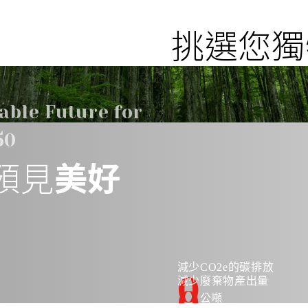
氣裝置。體積
質保證，是您
挑選您獨
able Future for
50
預見
美好
減少CO2e的碳排放
0
減少廢棄物產出量
0
公噸