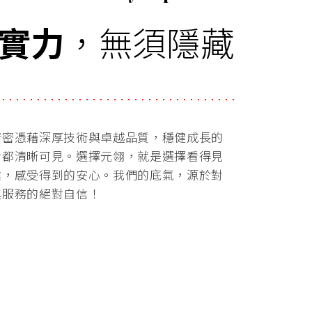
實力
，無須隱藏
精密憑藉深厚技術與卓越品質，穩健成長的
步都清晰可見。選擇元翎，就是選擇看得見
業，感受得到的安心。我們的底氣，源於對
與服務的絕對自信！
醫療用具
VIEW MORE