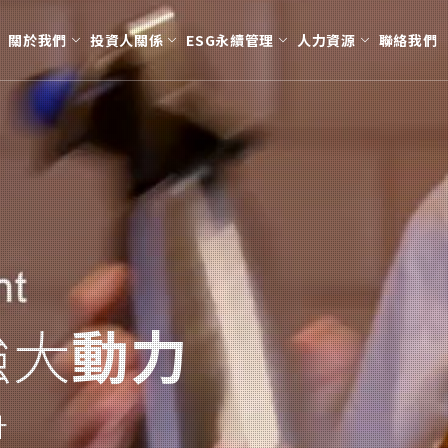
關於我們
投資人關係
ESG永續管理
人力資源
聯絡我們
訊
溫控節能
公司治理
股東會資訊
組織架構
人才招募
醫療用具
股利股價資訊
經營團隊
學習發展
永續發展
安全生活
投資人服務窗口
公司願景
員工福利
利害關係人
運動與休
法說
智慧
董事會及公司治理主管
推動永續發展
商用電子膨脹閥
股東會資料
氣動噴灑止血器
安全氣囊
補胎劑
歷年
功能性委員會
落實誠信經營
車用電子膨脹閥
主要股東名單
個人防護
充氣槍
接班規劃
職場健康與安全
刺穿裝置
公司治理及重要規章
環境保護
內部稽核
社會參與
智慧財產管理計劃
人權與多元化政策
強大
動力
資通安全
勞資關係
供應商管理
永續報告書
計